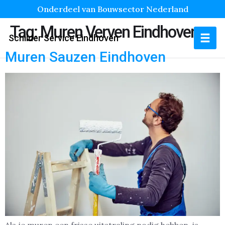
Onderdeel van Bouwsector Nederland
Tag:
Muren Verven Eindhoven
Schilder Service Eindhoven
Muren Sauzen Eindhoven