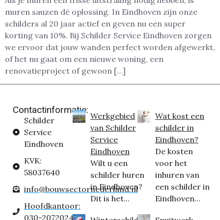
Als je muren een frisse uitstraling nodig hebben, is
muren sauzen dé oplossing. In Eindhoven zijn onze
schilders al 20 jaar actief en geven nu een super
korting van 10%. Bij Schilder Service Eindhoven zorgen
we ervoor dat jouw wanden perfect worden afgewerkt,
of het nu gaat om een nieuwe woning, een
renovatieproject of gewoon […]
Contactinformatie:
Werkgebied
Wat kost een
Schilder
van Schilder
schilder in
Service
Service
Eindhoven?
Eindhoven
Eindhoven
De kosten
KVK:
Wilt u een
voor het
58037640
schilder huren
inhuren van
in Eindhoven?
een schilder in
info@bouwsectornederland.nl
Dit is het...
Eindhoven...
Hoofdkantoor:
030-2072024
Winterschilder
Spuitwerk