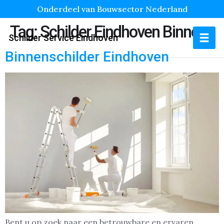
Onderdeel van Bouwsector Nederland
Tag:
Schilder Eindhoven Binnen
Schilder Service Eindhoven
Binnenschilder Eindhoven
Bent u op zoek naar een betrouwbare en ervaren