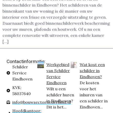
binnenschilder in Eindhoven? Het schilderen van de
binnenkant van uw woning is dé manier om uw
interieur een frisse en verzorgde uitstraling te geven.
Daarnaast biedt goed binnenschilderwerk bescherming
voor uw muren, plafonds en houtwerk. Of u nu een
complete renovatie wilt uitvoeren, een enkele kamer
[…]
Contactinformatie:
Werkgebied
Wat kost een
Schilder
van Schilder
schilder in
Service
Service
Eindhoven?
Eindhoven
Eindhoven
De kosten
KVK:
Wilt u een
voor het
58037640
schilder huren
inhuren van
in Eindhoven?
een schilder in
info@bouwsectornederland.nl
Dit is het...
Eindhoven...
Hoofdkantoor: