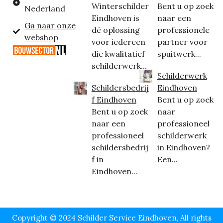
Winterschilder
Bent u op zoek
Nederland
Eindhoven is
naar een
Ga naar onze
dé oplossing
professionele
webshop
voor iedereen
partner voor
die kwalitatief
spuitwerk...
schilderwerk...
Schilderwerk
Schildersbedrij
Eindhoven
f Eindhoven
Bent u op zoek
Bent u op zoek
naar
naar een
professioneel
professioneel
schilderwerk
schildersbedrij
in Eindhoven?
f in
Een...
Eindhoven...
Copyright © 2024 Schilder Service Eindhoven, All rights