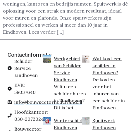
woningen, kantoren en bedrijfsruimten. Spuitwerk is dé
oplossing voor een strak en modern resultaat, ideaal
voor muren en plafonds. Onze spuitwerkers zijn
professioneel en werken al meer dan 10 jaar in
Eindhoven. Lees verder […]
Contactinformatie:
Werkgebied
Wat kost een
Schilder
van Schilder
schilder in
Service
Service
Eindhoven?
Eindhoven
Eindhoven
De kosten
KVK:
Wilt u een
voor het
58037640
schilder huren
inhuren van
in Eindhoven?
een schilder in
info@bouwsectornederland.nl
Dit is het...
Eindhoven...
Hoofdkantoor:
030-2072024
Winterschilder
Spuitwerk
Eindhoven
Eindhoven
Bouwsector